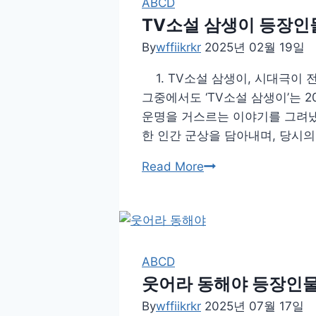
재
ABCD
지
방
TV소설 삼생이 등장인
막
송
By
wffiikrkr
2025년 02월 19일
회
다
1. TV소설 삼생이, 시대극이 
시
그중에서도 ‘TV소설 삼생이’는 2
보
운명을 거스르는 이야기를 그려냈
기
한 인간 군상을 담아내며, 당시
1
회
TV
Read More
~
소
마
설
지
삼
막
생
회
이
ABCD
등
웃어라 동해야 등장인물 
장
By
wffiikrkr
2025년 07월 17일