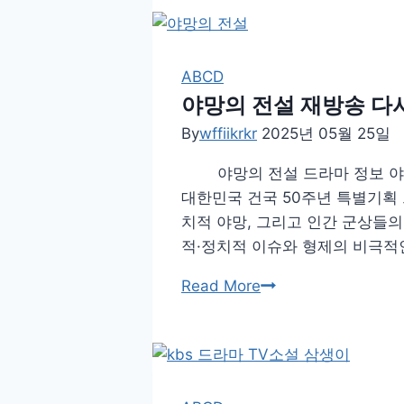
신
부
등
장
ABCD
인
야망의 전설 재방송 다
물
By
wffiikrkr
2025년 05월 25일
재
야망의 전설 드라마 정보 야망의 
방
대한민국 건국 50주년 특별기획
송
치적 야망, 그리고 인간 군상들
보
적·정치적 이슈와 형제의 비극적
러
가
야
Read More
기
망
1
의
회
전
~
설
마