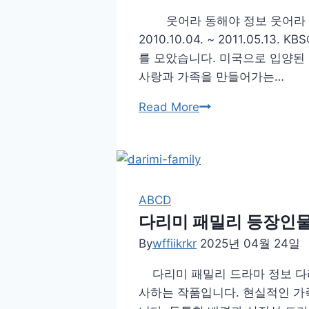
인
웃어라 동해야 정보 웃어라 동
물
2010.10.04. ~ 2011.0
재
를 모았습니다. 미국으로 입양된
방
사랑과 가족을 만들어가는…
송
다
웃
Read More
시
어
보
라
기
동
해
야
ABCD
등
다리미 패밀리 등장인물
장
By
wffiikrkr
2025년 04월 24일
인
다리미 패밀리 드라마 정보 다리
물
사하는 작품입니다. 현실적인 가족
재