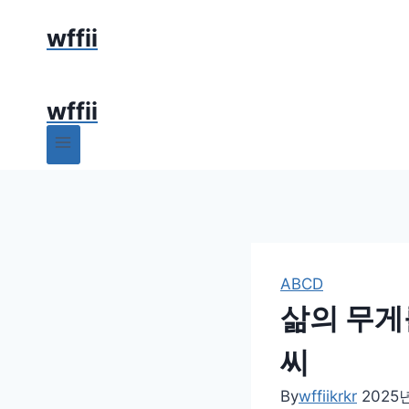
Skip
wffii
to
content
wffii
ABCD
삶의 무게
씨
By
wffiikrkr
2025