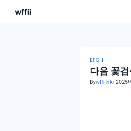
Skip
wffii
to
content
EFGH
다음 꽃검
By
wffiikrkr
2025