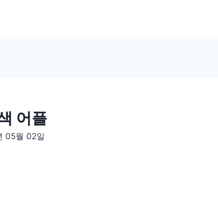
색 어플
년 05월 02일